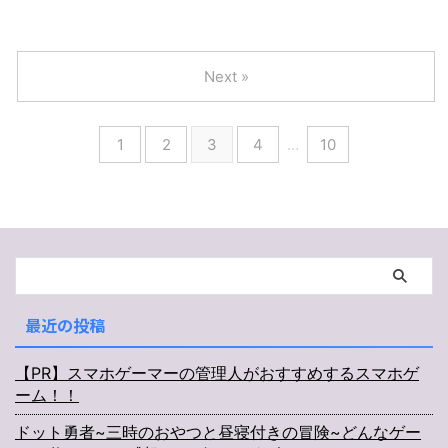
Next »
1
2
3
4
…
10
最近の投稿
【PR】スマホゲーマーの管理人がおすすめするスマホゲ
ーム！！
ドット勇者~三時のおやつと昼寝付きの冒険~どんなゲー